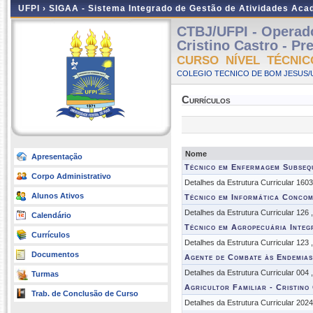
UFPI ›
SIGAA - Sistema Integrado de Gestão de Atividades Ac
CTBJ/UFPI - Operado
Cristino Castro - Pre
CURSO NÍVEL TÉCNIC
COLEGIO TECNICO DE BOM JESUS/UF
Currículos
Nome
Apresentação
Técnico em Enfermagem Subse
Corpo Administrativo
Detalhes da Estrutura Curricular 160
Alunos Ativos
Técnico em Informática Concom
Detalhes da Estrutura Curricular 126
Calendário
Técnico em Agropecuária Integ
Currículos
Detalhes da Estrutura Curricular 123
Documentos
Agente de Combate às Endemias
Detalhes da Estrutura Curricular 004
Turmas
Agricultor Familiar - Cristino
Trab. de Conclusão de Curso
Detalhes da Estrutura Curricular 202