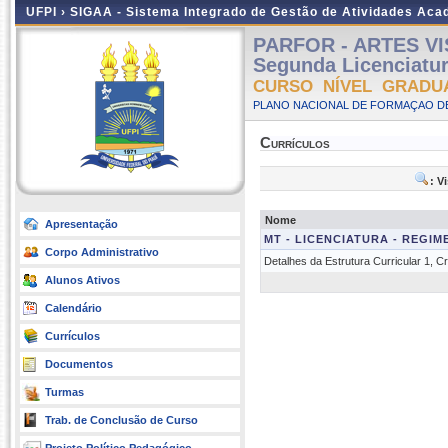
UFPI ›
SIGAA - Sistema Integrado de Gestão de Atividades Ac
PARFOR - ARTES VIS
Segunda Licenciatu
CURSO NÍVEL GRADU
PLANO NACIONAL DE FORMAÇAO DE
Currículos
: V
Nome
Apresentação
MT - LICENCIATURA - REGIM
Corpo Administrativo
Detalhes da Estrutura Curricular 1, 
Alunos Ativos
Calendário
Currículos
Documentos
Turmas
Trab. de Conclusão de Curso