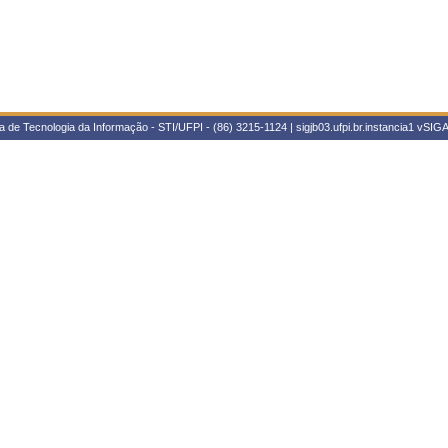
 de Tecnologia da Informação - STI/UFPI - (86) 3215-1124 | sigjb03.ufpi.br.instancia1
vSIGA