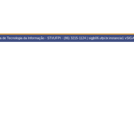
 de Tecnologia da Informação - STI/UFPI - (86) 3215-1124 | sigjb06.ufpi.br.instancia1
vSIGA