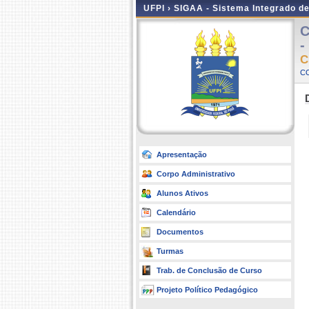
UFPI ›
SIGAA - Sistema Integrado d
C
-
C
C
Apresentação
Corpo Administrativo
Alunos Ativos
Calendário
Documentos
Turmas
Trab. de Conclusão de Curso
Projeto Político Pedagógico