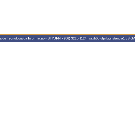
 de Tecnologia da Informação - STI/UFPI - (86) 3215-1124 | sigjb05.ufpi.br.instancia1
vSIGA