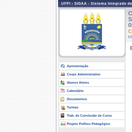
UFPI ›
SIGAA - Sistema Integrado d
C
S
0
C
C
Apresentação
Corpo Administrativo
Alunos Ativos
Calendário
Documentos
Turmas
Trab. de Conclusão de Curso
Projeto Político Pedagógico