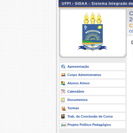
UFPI ›
SIGAA - Sistema Integrado d
C
2
C
C
Apresentação
Corpo Administrativo
Alunos Ativos
Calendário
Documentos
Turmas
Trab. de Conclusão de Curso
Projeto Político Pedagógico