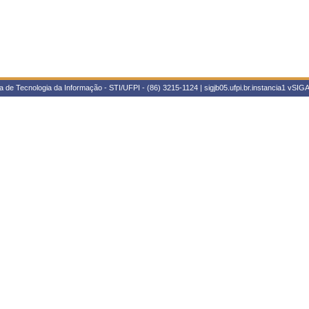
 de Tecnologia da Informação - STI/UFPI - (86) 3215-1124 | sigjb05.ufpi.br.instancia1
vSIGA