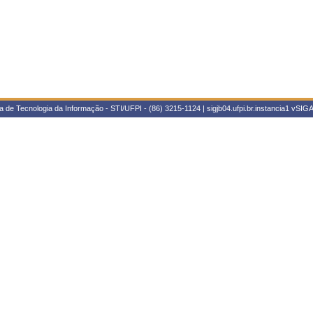
 de Tecnologia da Informação - STI/UFPI - (86) 3215-1124 | sigjb04.ufpi.br.instancia1
vSIGA