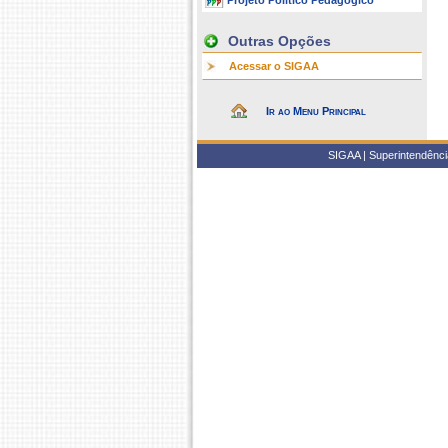
Projeto Político Pedagógico
Outras Opções
Acessar o SIGAA
Ir ao Menu Principal
SIGAA | Superintendência