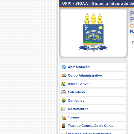
UFPI ›
SIGAA - Sistema Integrado d
P
P
C
P
Apresentação
Corpo Administrativo
Alunos Ativos
Calendário
Currículos
Documentos
Turmas
Trab. de Conclusão de Curso