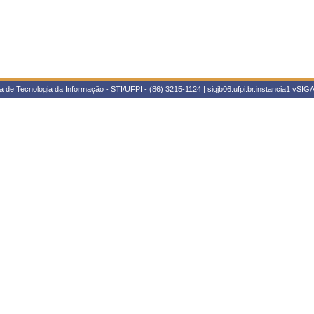
 de Tecnologia da Informação - STI/UFPI - (86) 3215-1124 | sigjb06.ufpi.br.instancia1
vSIGA