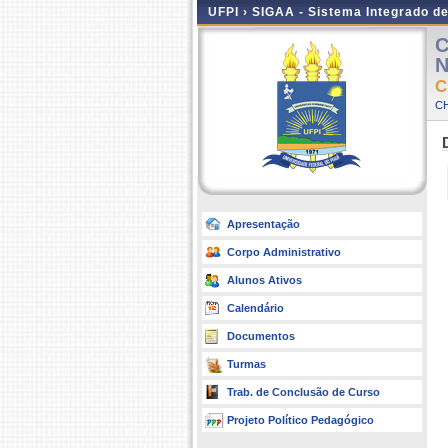
UFPI ›
SIGAA - Sistema Integrado d
C
N
C
CH
Apresentação
Corpo Administrativo
Alunos Ativos
Calendário
Documentos
Turmas
Trab. de Conclusão de Curso
Projeto Político Pedagógico