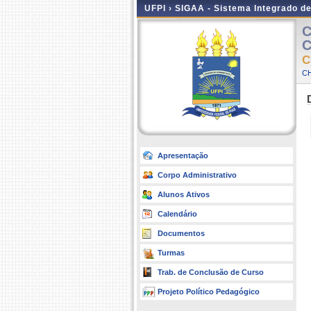
UFPI ›
SIGAA - Sistema Integrado d
C
C
C
C
Apresentação
Corpo Administrativo
Alunos Ativos
Calendário
Documentos
Turmas
Trab. de Conclusão de Curso
Projeto Político Pedagógico