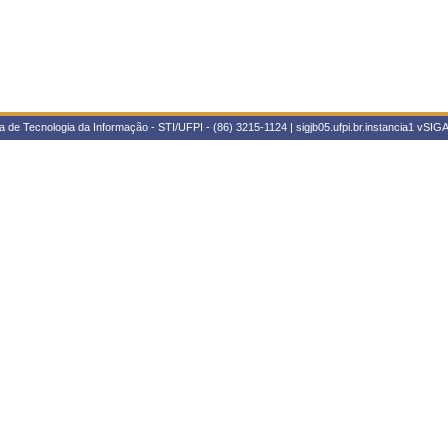
 de Tecnologia da Informação - STI/UFPI - (86) 3215-1124 | sigjb05.ufpi.br.instancia1
vSIGA