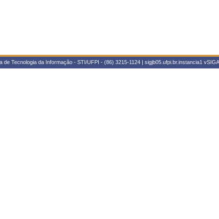
 de Tecnologia da Informação - STI/UFPI - (86) 3215-1124 | sigjb05.ufpi.br.instancia1
vSIGA