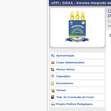
UFPI ›
SIGAA - Sistema Integrado d
C
P
C
C
Apresentação
Corpo Administrativo
Alunos Ativos
Calendário
Documentos
Turmas
Trab. de Conclusão de Curso
Projeto Político Pedagógico