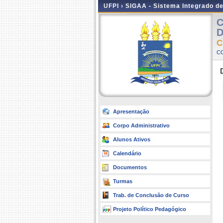
UFPI ›
SIGAA - Sistema Integrado d
C
D
C
C
Apresentação
Corpo Administrativo
Alunos Ativos
Calendário
Documentos
Turmas
Trab. de Conclusão de Curso
Projeto Político Pedagógico