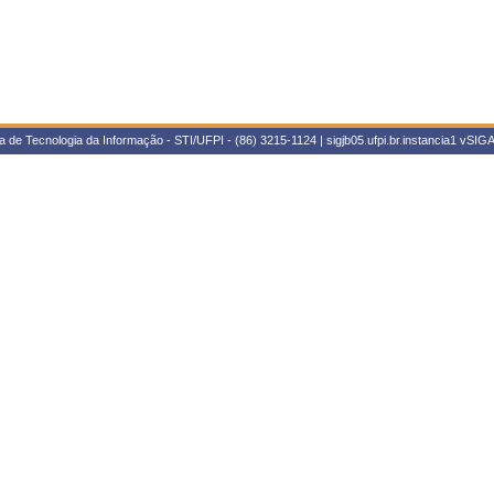
 de Tecnologia da Informação - STI/UFPI - (86) 3215-1124 | sigjb05.ufpi.br.instancia1
vSIGA