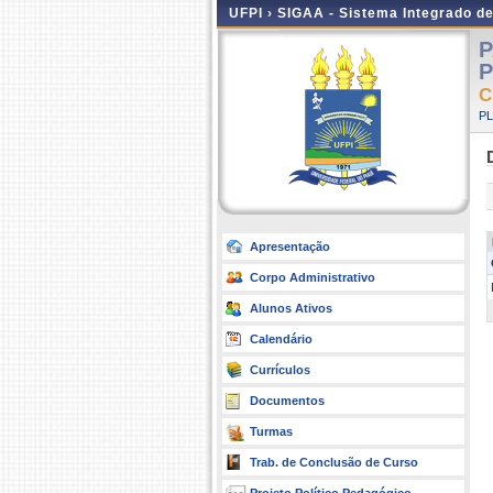
UFPI ›
SIGAA - Sistema Integrado d
P
P
C
P
Apresentação
Corpo Administrativo
Alunos Ativos
Calendário
Currículos
Documentos
Turmas
Trab. de Conclusão de Curso