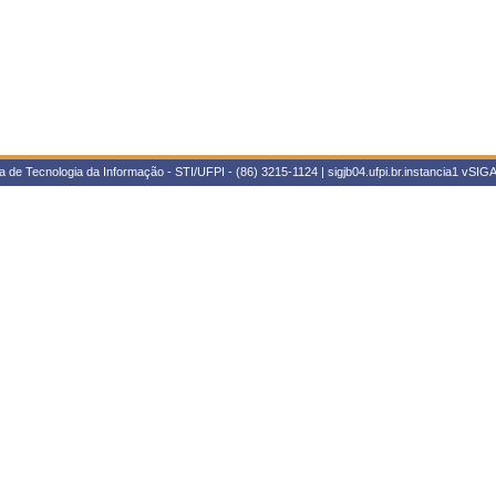
 de Tecnologia da Informação - STI/UFPI - (86) 3215-1124 | sigjb04.ufpi.br.instancia1
vSIGA