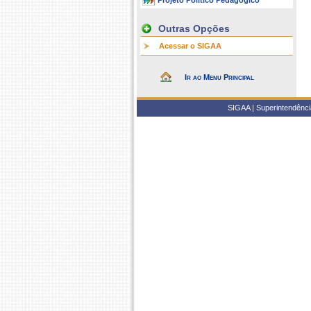
Projeto Político Pedagógico
Outras Opções
Acessar o SIGAA
Ir ao Menu Principal
SIGAA | Superintendência