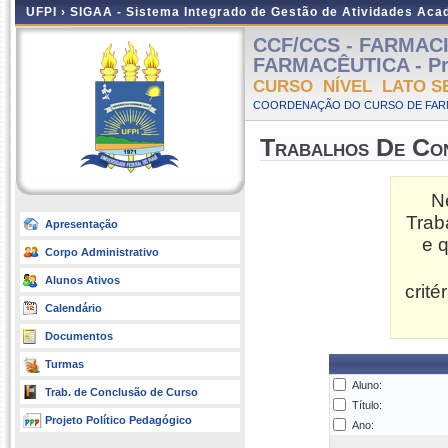
UFPI ›
SIGAA - Sistema Integrado de Gestão de Atividades Ac
CCF/CCS - FARMAC
FARMACÊUTICA - Pres
CURSO NÍVEL LATO S
COORDENAÇÃO DO CURSO DE FARM
Trabalhos De Co
N
Trab
Apresentação
e 
Corpo Administrativo
Alunos Ativos
crit
Calendário
Documentos
Turmas
Aluno:
Trab. de Conclusão de Curso
Título:
Projeto Político Pedagógico
Ano: