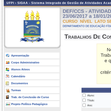
UFPI ›
SIGAA - Sistema Integrado de Gestão de Atividades Ac
DEF/CCS - ATIVIDAD
23/06/2017 a 18/01/2
CURSO NÍVEL LATO S
DEPARTAMENTO DE EDUCAÇÃO FÍSI
Trabalhos De Co
N
Trab
Apresentação
e 
Corpo Administrativo
Alunos Ativos
crit
Calendário
Documentos
Turmas
Aluno:
Trab. de Conclusão de Curso
Título:
Projeto Político Pedagógico
Ano: