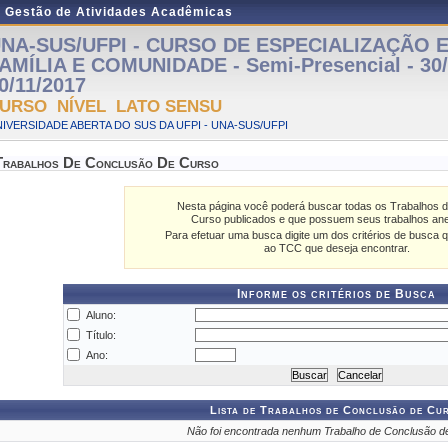
e Gestão de Atividades Acadêmicas
NA-SUS/UFPI - CURSO DE ESPECIALIZAÇÃO 
AMÍLIA E COMUNIDADE - Semi-Presencial - 30/
0/11/2017
URSO NÍVEL LATO SENSU
IVERSIDADE ABERTA DO SUS DA UFPI - UNA-SUS/UFPI
Trabalhos De Conclusão De Curso
Nesta página você poderá buscar todas os Trabalhos 
Curso publicados e que possuem seus trabalhos an
Para efetuar uma busca digite um dos critérios de busca q
ao TCC que deseja encontrar.
Informe os critérios de Busca
Aluno:
Título:
Ano:
Lista de Trabalhos de Conclusão de Cu
Não foi encontrada nenhum Trabalho de Conclusão d