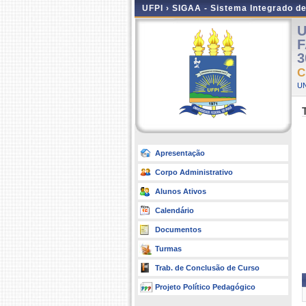
UFPI ›
SIGAA - Sistema Integrado d
U
F
3
C
UN
Apresentação
Corpo Administrativo
Alunos Ativos
Calendário
Documentos
Turmas
Trab. de Conclusão de Curso
Projeto Político Pedagógico