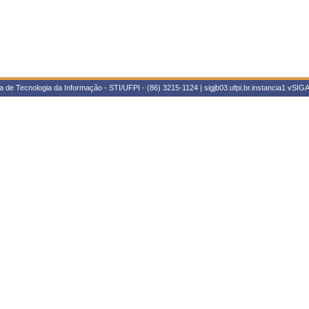
 de Tecnologia da Informação - STI/UFPI - (86) 3215-1124 | sigjb03.ufpi.br.instancia1
vSIGA