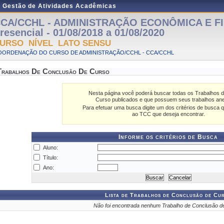
e Gestão de Atividades Acadêmicas
CA/CCHL - ADMINISTRAÇÃO ECONÔMICA E FI
resencial - 01/08/2018 a 01/08/2020
URSO NÍVEL LATO SENSU
OORDENAÇÃO DO CURSO DE ADMINISTRAÇÃO/CCHL - CCA/CCHL
Trabalhos De Conclusão De Curso
Nesta página você poderá buscar todas os Trabalhos 
Curso publicados e que possuem seus trabalhos an
Para efetuar uma busca digite um dos critérios de busca q
ao TCC que deseja encontrar.
Informe os critérios de Busca
Aluno:
Título:
Ano:
Lista de Trabalhos de Conclusão de Cu
Não foi encontrada nenhum Trabalho de Conclusão d