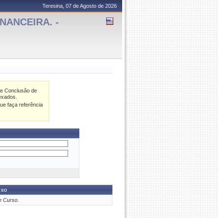
Teresina, 07 de Agosto de 2026
NANCEIRA. -
de Conclusão de
exados.
ue faça referência
rso
e Curso.