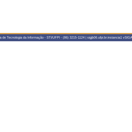
 de Tecnologia da Informação - STI/UFPI - (86) 3215-1124 | sigjb06.ufpi.br.instancia1
vSIGA