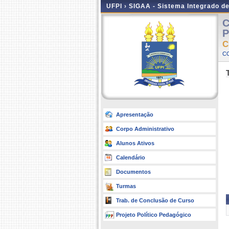
UFPI ›
SIGAA - Sistema Integrado d
C
P
C
C
Apresentação
Corpo Administrativo
Alunos Ativos
Calendário
Documentos
Turmas
Trab. de Conclusão de Curso
Projeto Político Pedagógico