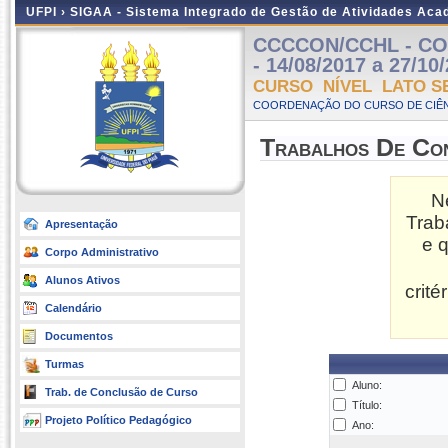
UFPI ›
SIGAA - Sistema Integrado de Gestão de Atividades Ac
CCCCON/CCHL - CON
- 14/08/2017 a 27/10
CURSO NÍVEL LATO S
COORDENAÇÃO DO CURSO DE CIÊN
Trabalhos De Co
N
Trab
Apresentação
e 
Corpo Administrativo
Alunos Ativos
crit
Calendário
Documentos
Turmas
Aluno:
Trab. de Conclusão de Curso
Título:
Projeto Político Pedagógico
Ano: