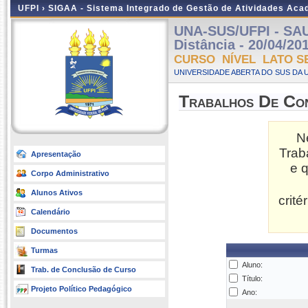
UFPI ›
SIGAA - Sistema Integrado de Gestão de Atividades Ac
UNA-SUS/UFPI - SA
Distância - 20/04/20
CURSO NÍVEL LATO S
UNIVERSIDADE ABERTA DO SUS DA U
Trabalhos De Co
N
Trab
Apresentação
e 
Corpo Administrativo
Alunos Ativos
crit
Calendário
Documentos
Turmas
Aluno:
Trab. de Conclusão de Curso
Título:
Projeto Político Pedagógico
Ano: