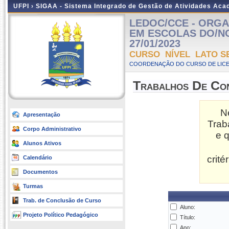
UFPI ›
SIGAA - Sistema Integrado de Gestão de Atividades Ac
LEDOC/CCE - ORG
EM ESCOLAS DO/NO C
27/01/2023
CURSO NÍVEL LATO S
COORDENAÇÃO DO CURSO DE LICE
Trabalhos De Co
N
Apresentação
Trab
Corpo Administrativo
e 
Alunos Ativos
crit
Calendário
Documentos
Turmas
Trab. de Conclusão de Curso
Aluno:
Projeto Político Pedagógico
Título:
Ano: