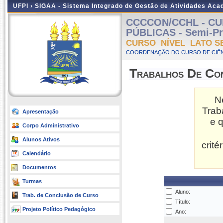
UFPI ›
SIGAA - Sistema Integrado de Gestão de Atividades Ac
CCCCON/CCHL - CU
PÚBLICAS - Semi-Pre
CURSO NÍVEL LATO S
COORDENAÇÃO DO CURSO DE CIÊN
Trabalhos De Co
N
Trab
Apresentação
e 
Corpo Administrativo
Alunos Ativos
crit
Calendário
Documentos
Turmas
Aluno:
Trab. de Conclusão de Curso
Título:
Projeto Político Pedagógico
Ano: