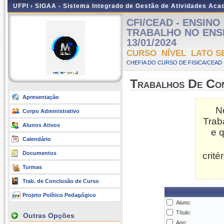
UFPI ›
SIGAA - Sistema Integrado de Gestão de Atividades Ac
CFI/CEAD - ENSIN
TRABALHO NO ENSINO
13/01/2024
CURSO NÍVEL LATO S
CHEFIA DO CURSO DE FISICA/CEAD 
Trabalhos De Co
Apresentação
N
Corpo Administrativo
Trab
Alunos Ativos
e 
Calendário
Documentos
crit
Turmas
Trab. de Conclusão de Curso
Projeto Político Pedagógico
Aluno:
Título:
Outras Opções
Ano: