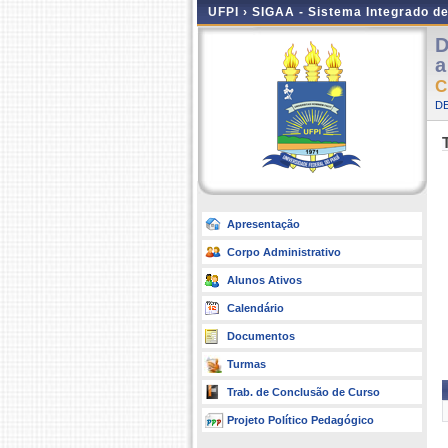
UFPI ›
SIGAA - Sistema Integrado d
D
a
C
DE
Apresentação
Corpo Administrativo
Alunos Ativos
Calendário
Documentos
Turmas
Trab. de Conclusão de Curso
Projeto Político Pedagógico