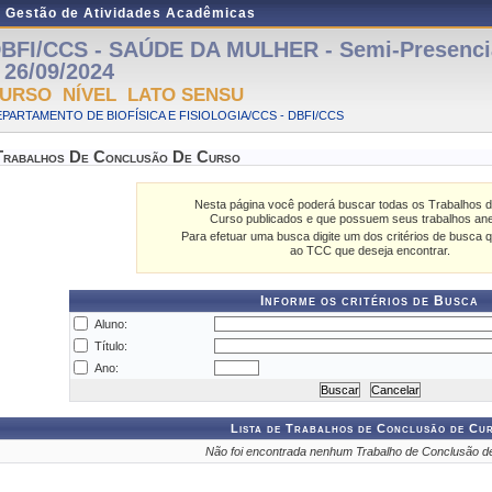
e Gestão de Atividades Acadêmicas
BFI/CCS - SAÚDE DA MULHER - Semi-Presencial
 26/09/2024
URSO NÍVEL LATO SENSU
PARTAMENTO DE BIOFÍSICA E FISIOLOGIA/CCS - DBFI/CCS
Trabalhos De Conclusão De Curso
Nesta página você poderá buscar todas os Trabalhos 
Curso publicados e que possuem seus trabalhos an
Para efetuar uma busca digite um dos critérios de busca q
ao TCC que deseja encontrar.
Informe os critérios de Busca
Aluno:
Título:
Ano:
Lista de Trabalhos de Conclusão de Cu
Não foi encontrada nenhum Trabalho de Conclusão d