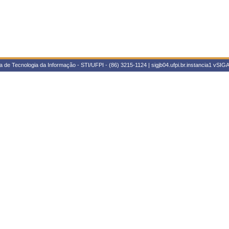
 de Tecnologia da Informação - STI/UFPI - (86) 3215-1124 | sigjb04.ufpi.br.instancia1
vSIGA