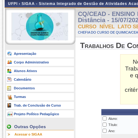
UFPI ›
SIGAA - Sistema Integrado de Gestão de Atividades Ac
CQ/CEAD - ENSINO 
Distância - 15/07/20
CURSO NÍVEL LATO S
CHEFIA DO CURSO DE QUIMICA/CEA
Trabalhos De Co
Apresentação
N
Corpo Administrativo
Trab
Alunos Ativos
e 
Calendário
Documentos
crit
Turmas
Trab. de Conclusão de Curso
Projeto Político Pedagógico
Aluno:
Título:
Outras Opções
Ano:
Acessar o SIGAA