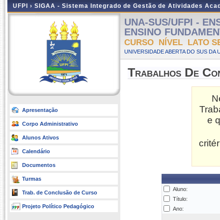
UFPI ›
SIGAA - Sistema Integrado de Gestão de Atividades Ac
UNA-SUS/UFPI - EN
ENSINO FUNDAMENTAL
CURSO NÍVEL LATO S
UNIVERSIDADE ABERTA DO SUS DA U
Trabalhos De Co
N
Trab
Apresentação
e 
Corpo Administrativo
Alunos Ativos
crit
Calendário
Documentos
Turmas
Aluno:
Trab. de Conclusão de Curso
Título:
Projeto Político Pedagógico
Ano: