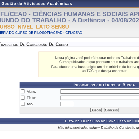
e Gestão de Atividades Acadêmicas
FL/CEAD - CIÊNCIAS HUMANAS E SOCIAIS AP
UNDO DO TRABALHO - A Distância - 04/08/2023
URSO NÍVEL LATO SENSU
EFIA DO CURSO DE FILOSOFIA/CEAD - CFL/CEAD
Trabalhos De Conclusão De Curso
Nesta página você poderá buscar todas os Trabalhos 
Curso publicados e que possuem seus trabalhos an
Para efetuar uma busca digite um dos critérios de busca q
ao TCC que deseja encontrar.
Informe os critérios de Busca
Aluno:
Título:
Ano:
Lista de Trabalhos de Conclusão de Cu
Não foi encontrada nenhum Trabalho de Conclusão d