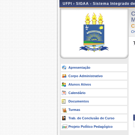
UFPI ›
SIGAA - Sistema Integrado d
C
M
C
CH
Apresentação
Corpo Administrativo
Alunos Ativos
Calendário
Documentos
Turmas
Trab. de Conclusão de Curso
Projeto Político Pedagógico