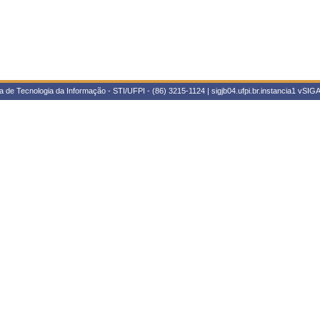
 de Tecnologia da Informação - STI/UFPI - (86) 3215-1124 | sigjb04.ufpi.br.instancia1
vSIGA