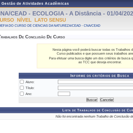
e Gestão de Atividades Acadêmicas
NA/CEAD - ECOLOGIA - A Distância - 01/04/202
URSO NÍVEL LATO SENSU
EFIA DO CURSO DE CIENCIAS DA NATUREZA/CEAD - CNA/CEAD
Trabalhos De Conclusão De Curso
Nesta página você poderá buscar todas os Trabalhos 
Curso publicados e que possuem seus trabalhos an
Para efetuar uma busca digite um dos critérios de busca q
ao TCC que deseja encontrar.
Informe os critérios de Busca
Aluno:
Título:
Ano:
Lista de Trabalhos de Conclusão de Cu
Não foi encontrada nenhum Trabalho de Conclusão d