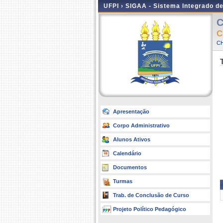
UFPI ›
SIGAA - Sistema Integrado d
C
C
CH
Apresentação
Corpo Administrativo
Alunos Ativos
Calendário
Documentos
Turmas
Trab. de Conclusão de Curso
Projeto Político Pedagógico