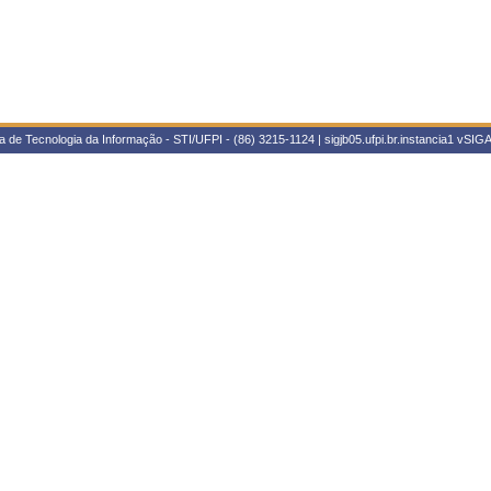
 de Tecnologia da Informação - STI/UFPI - (86) 3215-1124 | sigjb05.ufpi.br.instancia1
vSIGA