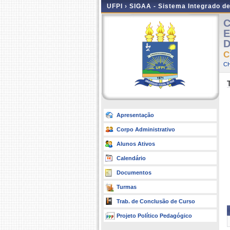
UFPI ›
SIGAA - Sistema Integrado d
C
E
D
C
CH
Apresentação
Corpo Administrativo
Alunos Ativos
Calendário
Documentos
Turmas
Trab. de Conclusão de Curso
Projeto Político Pedagógico