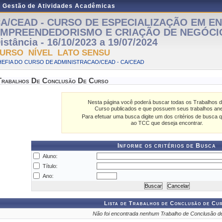
e Gestão de Atividades Acadêmicas
A/CEAD - CURSO DE ESPECIALIZAÇÃO EM EN
MPREENDEDORISMO E CRIAÇÃO DE NEGÓCIO
istância - 16/10/2023 a 19/07/2024
URSO NÍVEL LATO SENSU
EFIA DO CURSO DE ADMINISTRACAO/CEAD - CA/CEAD
Trabalhos De Conclusão De Curso
Nesta página você poderá buscar todas os Trabalhos 
Curso publicados e que possuem seus trabalhos an
Para efetuar uma busca digite um dos critérios de busca q
ao TCC que deseja encontrar.
Informe os critérios de Busca
Aluno:
Título:
Ano:
Lista de Trabalhos de Conclusão de Cu
Não foi encontrada nenhum Trabalho de Conclusão d