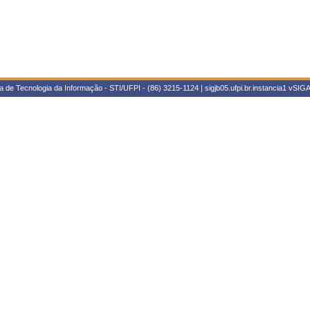
 de Tecnologia da Informação - STI/UFPI - (86) 3215-1124 | sigjb05.ufpi.br.instancia1
vSIGA