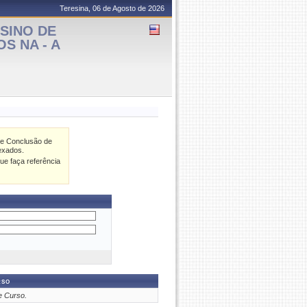
Teresina, 06 de Agosto de 2026
SINO DE
S NA - A
de Conclusão de
exados.
ue faça referência
rso
e Curso.