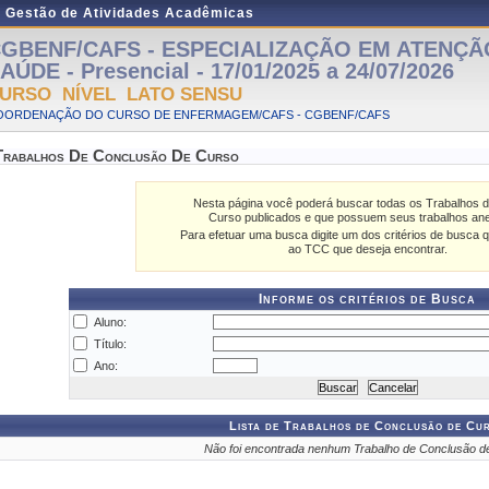
e Gestão de Atividades Acadêmicas
GBENF/CAFS - ESPECIALIZAÇÃO EM ATENÇÃ
AÚDE - Presencial - 17/01/2025 a 24/07/2026
URSO NÍVEL LATO SENSU
OORDENAÇÃO DO CURSO DE ENFERMAGEM/CAFS - CGBENF/CAFS
Trabalhos De Conclusão De Curso
Nesta página você poderá buscar todas os Trabalhos 
Curso publicados e que possuem seus trabalhos an
Para efetuar uma busca digite um dos critérios de busca q
ao TCC que deseja encontrar.
Informe os critérios de Busca
Aluno:
Título:
Ano:
Lista de Trabalhos de Conclusão de Cu
Não foi encontrada nenhum Trabalho de Conclusão d