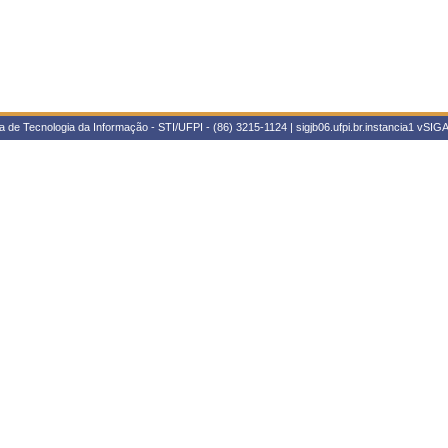
 de Tecnologia da Informação - STI/UFPI - (86) 3215-1124 | sigjb06.ufpi.br.instancia1
vSIGA