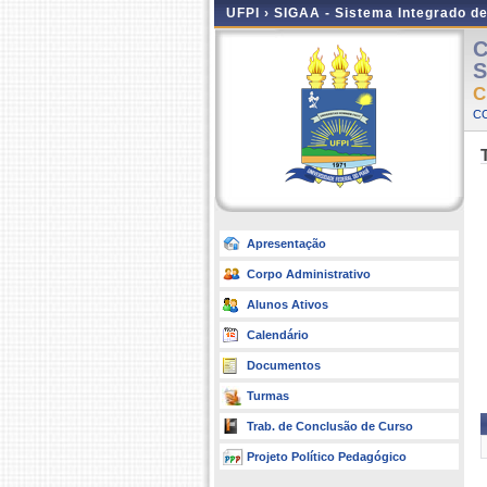
UFPI ›
SIGAA - Sistema Integrado d
C
S
C
C
Apresentação
Corpo Administrativo
Alunos Ativos
Calendário
Documentos
Turmas
Trab. de Conclusão de Curso
Projeto Político Pedagógico