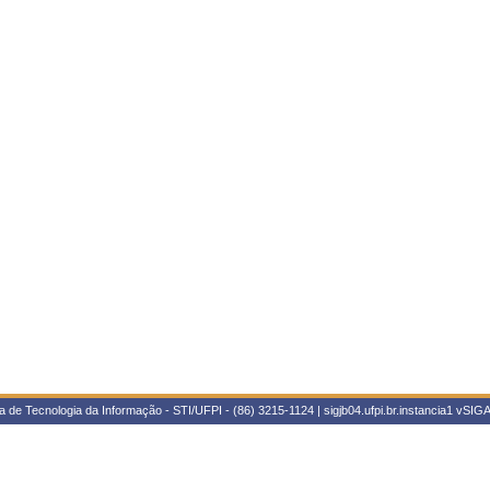
 de Tecnologia da Informação - STI/UFPI - (86) 3215-1124 | sigjb04.ufpi.br.instancia1
vSIGA