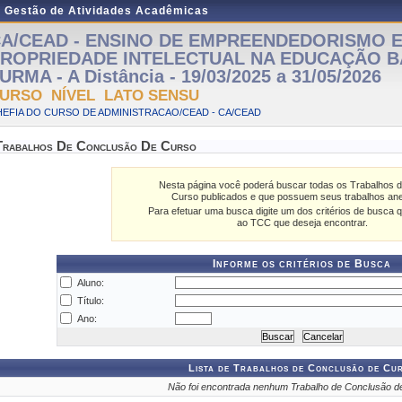
e Gestão de Atividades Acadêmicas
A/CEAD - ENSINO DE EMPREENDEDORISMO 
ROPRIEDADE INTELECTUAL NA EDUCAÇÃO B
URMA - A Distância - 19/03/2025 a 31/05/2026
URSO NÍVEL LATO SENSU
EFIA DO CURSO DE ADMINISTRACAO/CEAD - CA/CEAD
Trabalhos De Conclusão De Curso
Nesta página você poderá buscar todas os Trabalhos 
Curso publicados e que possuem seus trabalhos an
Para efetuar uma busca digite um dos critérios de busca q
ao TCC que deseja encontrar.
Informe os critérios de Busca
Aluno:
Título:
Ano:
Lista de Trabalhos de Conclusão de Cu
Não foi encontrada nenhum Trabalho de Conclusão d