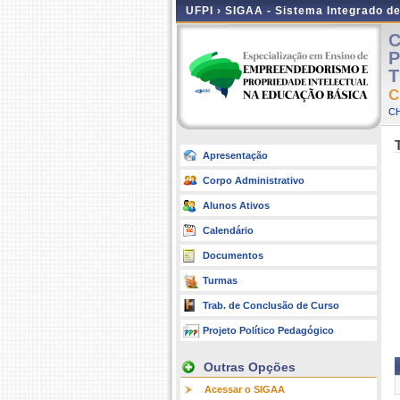
UFPI ›
SIGAA - Sistema Integrado d
C
P
T
C
CH
Apresentação
Corpo Administrativo
Alunos Ativos
Calendário
Documentos
Turmas
Trab. de Conclusão de Curso
Projeto Político Pedagógico
Outras Opções
Acessar o SIGAA