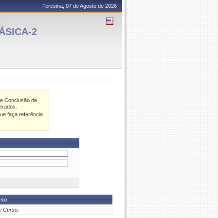
Teresina, 07 de Agosto de 2026
E
ÁSICA-2
de Conclusão de
exados.
ue faça referência
rso
e Curso.