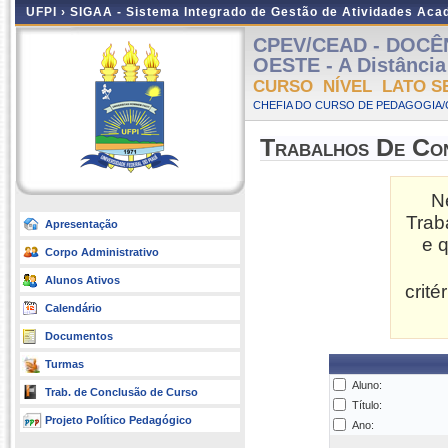
UFPI ›
SIGAA - Sistema Integrado de Gestão de Atividades Ac
CPEV/CEAD - DOCÊ
OESTE - A Distância 
CURSO NÍVEL LATO S
CHEFIA DO CURSO DE PEDAGOGIA/
Trabalhos De Co
N
Trab
Apresentação
e 
Corpo Administrativo
Alunos Ativos
crit
Calendário
Documentos
Turmas
Aluno:
Trab. de Conclusão de Curso
Título:
Projeto Político Pedagógico
Ano: