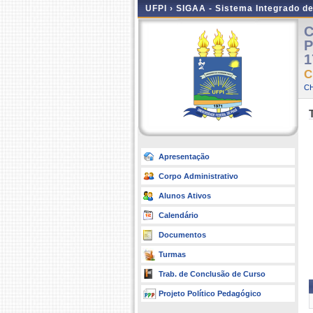
UFPI ›
SIGAA - Sistema Integrado d
C
P
1
C
CH
Apresentação
Corpo Administrativo
Alunos Ativos
Calendário
Documentos
Turmas
Trab. de Conclusão de Curso
Projeto Político Pedagógico