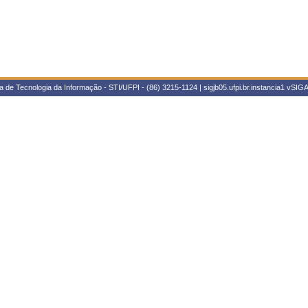
 de Tecnologia da Informação - STI/UFPI - (86) 3215-1124 | sigjb05.ufpi.br.instancia1
vSIGA