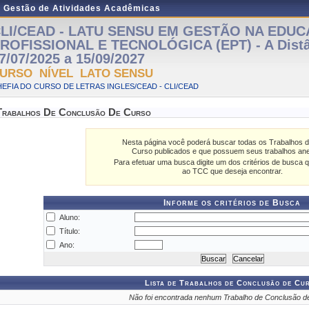
e Gestão de Atividades Acadêmicas
LI/CEAD - LATU SENSU EM GESTÃO NA EDU
ROFISSIONAL E TECNOLÓGICA (EPT) - A Distâ
7/07/2025 a 15/09/2027
URSO NÍVEL LATO SENSU
EFIA DO CURSO DE LETRAS INGLES/CEAD - CLI/CEAD
Trabalhos De Conclusão De Curso
Nesta página você poderá buscar todas os Trabalhos 
Curso publicados e que possuem seus trabalhos an
Para efetuar uma busca digite um dos critérios de busca q
ao TCC que deseja encontrar.
Informe os critérios de Busca
Aluno:
Título:
Ano:
Lista de Trabalhos de Conclusão de Cu
Não foi encontrada nenhum Trabalho de Conclusão d