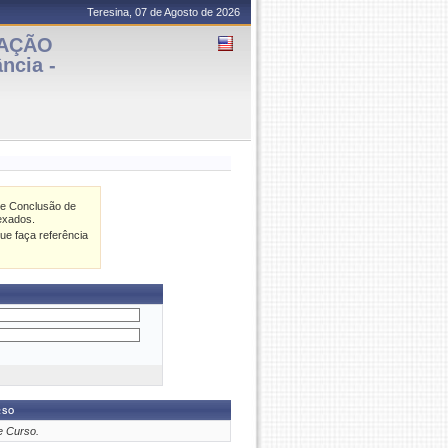
Teresina, 07 de Agosto de 2026
CAÇÃO
ncia -
de Conclusão de
exados.
ue faça referência
rso
e Curso.