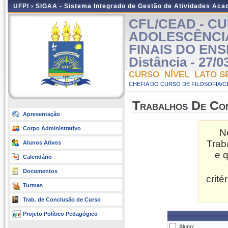
UFPI ›
SIGAA - Sistema Integrado de Gestão de Atividades Ac
CFL/CEAD - C
ADOLESCÊNCI
FINAIS DO EN
Distância - 27/0
CURSO NÍVEL LATO S
CHEFIA DO CURSO DE FILOSOFIA/C
Trabalhos De Co
Apresentação
Corpo Administrativo
N
Trab
Alunos Ativos
e 
Calendário
Documentos
crit
Turmas
Trab. de Conclusão de Curso
Projeto Político Pedagógico
Aluno: