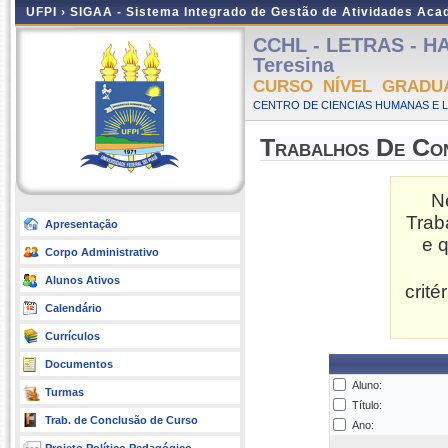
UFPI ›
SIGAA - Sistema Integrado de Gestão de Atividades Ac
CCHL - LETRAS - HA
Teresina
CURSO NÍVEL GRADU
CENTRO DE CIENCIAS HUMANAS E L
Trabalhos De Co
N
Trab
Apresentação
e 
Corpo Administrativo
Alunos Ativos
crit
Calendário
Currículos
Documentos
Aluno:
Turmas
Título:
Trab. de Conclusão de Curso
Ano: