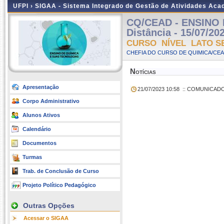
UFPI ›
SIGAA - Sistema Integrado de Gestão de Atividades Ac
CQ/CEAD - ENSINO 
Distância - 15/07/20
CURSO NÍVEL LATO S
CHEFIA DO CURSO DE QUIMICA/CEA
Notícias
Apresentação
21/07/2023 10:58
:: COMUNICAD
Corpo Administrativo
Alunos Ativos
Calendário
Documentos
Turmas
Trab. de Conclusão de Curso
Projeto Político Pedagógico
Outras Opções
Acessar o SIGAA