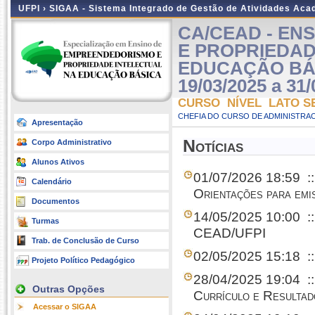
UFPI ›
SIGAA - Sistema Integrado de Gestão de Atividades Ac
CA/CEAD - EN
E PROPRIEDAD
EDUCAÇÃO BÁSI
19/03/2025 a 31/
CURSO NÍVEL LATO S
CHEFIA DO CURSO DE ADMINISTRAC
Apresentação
Notícias
Corpo Administrativo
Alunos Ativos
01/07/2026 18:59
:
Calendário
Orientações para emi
Documentos
14/05/2025 10:00
:
Turmas
CEAD/UFPI
Trab. de Conclusão de Curso
02/05/2025 15:18
:
Projeto Político Pedagógico
28/04/2025 19:04
:
Outras Opções
Currículo e Resulta
Acessar o SIGAA