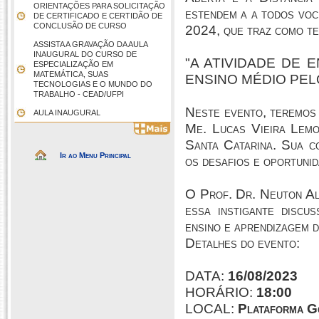
ORIENTAÇÕES PARA SOLICITAÇÃO
estendem a a todos voc
DE CERTIFICADO E CERTIDÃO DE
CONCLUSÃO DE CURSO
2024, que traz como te
ASSISTA A GRAVAÇÃO DA AULA
INAUGURAL DO CURSO DE
"A ATIVIDADE DE 
ESPECIALIZAÇÃO EM
MATEMÁTICA, SUAS
ENSINO MÉDIO PELO
TECNOLOGIAS E O MUNDO DO
TRABALHO - CEAD/UFPI
Neste evento, teremos
AULA INAUGURAL
Me. Lucas Vieira Lemo
Santa Catarina. Sua c
Ir ao Menu Principal
os desafios e oportunid
O Prof. Dr. Neuton Alv
essa instigante discu
ensino e aprendizagem d
Detalhes do evento:
DATA:
16/08/2023
HORÁRIO:
18:00
LOCAL:
Plataforma G