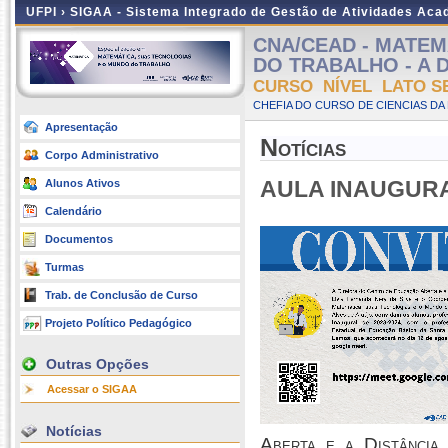
UFPI ›
SIGAA - Sistema Integrado de Gestão de Atividades Ac
CNA/CEAD - MATEM
DO TRABALHO - A Dis
CURSO NÍVEL LATO S
CHEFIA DO CURSO DE CIENCIAS DA
Apresentação
Notícias
Corpo Administrativo
AULA INAUGUR
Alunos Ativos
Calendário
Documentos
Turmas
Trab. de Conclusão de Curso
Projeto Político Pedagógico
Outras Opções
Acessar o SIGAA
Notícias
Aberta e a Distância