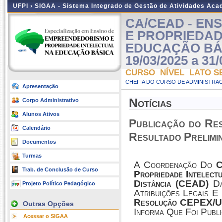
UFPI ›
SIGAA - Sistema Integrado de Gestão de Atividades Ac
CA/CEAD - EN
E PROPRIEDAD
EDUCAÇÃO BÁSI
19/03/2025 a 31/
CURSO NÍVEL LATO S
CHEFIA DO CURSO DE ADMINISTRAC
Apresentação
Notícias
Corpo Administrativo
Alunos Ativos
Publicação do Res
Calendário
Resultado Prelim
Documentos
Turmas
A Coordenação Do
C
Trab. de Conclusão de Curso
Propriedade Intelect
Distância (CEAD)
D
Projeto Político Pedagógico
Atribuições Legais 
Resolução CEPEX/U
Outras Opções
Informa Que Foi Publi
Acessar o SIGAA