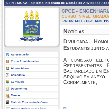
UFPI ›
SIGAA - Sistema Integrado de Gestão de Atividades Ac
CPCE - ENGENHARIA
CURSO NÍVEL GRADU
CAMPUS PROFESSORA CINOBELINA E
Notícias
Divulgada Homol
Estudantis junto 
Apresentação
A comissão eleit
Corpo Administrativo
Representantes 
Alunos Ativos
Bacharelado em En
Calendário
Arquivo em anexo.
Cordialmente,
Currículos
Documentos
Turmas
Trab. de Conclusão de Curso