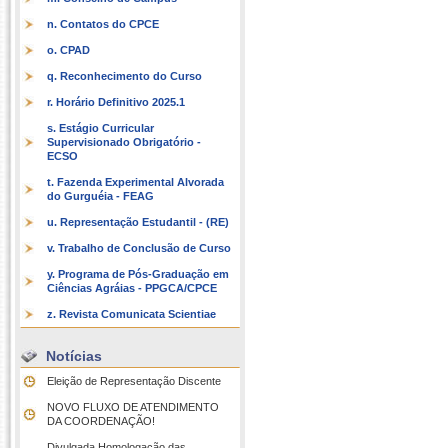
n. Contatos do CPCE
o. CPAD
q. Reconhecimento do Curso
r. Horário Definitivo 2025.1
s. Estágio Curricular
Supervisionado Obrigatório -
ECSO
t. Fazenda Experimental Alvorada
do Gurguéia - FEAG
u. Representação Estudantil - (RE)
v. Trabalho de Conclusão de Curso
y. Programa de Pós-Graduação em
Ciências Agráias - PPGCA/CPCE
z. Revista Comunicata Scientiae
Notícias
Eleição de Representação Discente
NOVO FLUXO DE ATENDIMENTO
DA COORDENAÇÃO!
Divulgada Homologação das