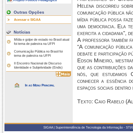
Projeto Político Pedagógico
Helena discorreu sobre
comunicação pública não
Outras Opções
mídia pública possa fa
Acessar o SIGAA
uma democracia. Ela te
Notícias
exercita a cidadania”, d
A professora também fa
Mídia e golpe de estado no Brasil atual
foi tema de palestra na UFPI
“A comunicação pública
Comunicação Pública no Brasil foi
debate e participação p
tema de palestra na UFPI
Edson Mineiro, mestra
II Encontro Nacional de Discurso
que as contribuições d
Identidade e Subjetividade (Endis)
nós, que estudamos C
conhecer a essência d
Ir ao Menu Principal
espaços sociais dentro 
Texto: Caio Rabelo (Al
SIGAA | Superintendência de Tecnologia da Informação - STI/UF