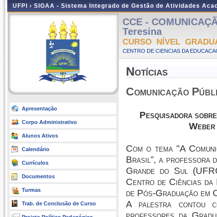
UFPI ›
SIGAA - Sistema Integrado de Gestão de Atividades Ac
CCE - COMUNICAÇÃO
Teresina
CURSO NÍVEL GRADU
CENTRO DE CIENCIAS DA EDUCACAO
Notícias
Comunicação Públi
Apresentação
Pesquisadora sobre 
Corpo Administrativo
Weber m
Alunos Ativos
Com o tema "A Comunica
Calendário
Brasil”, a professora
Currículos
Grande do Sul (UFRGS
Documentos
Centro de Ciências da
Turmas
de Pós-Graduação em
A palestra contou c
Trab. de Conclusão de Curso
professores da Gradu