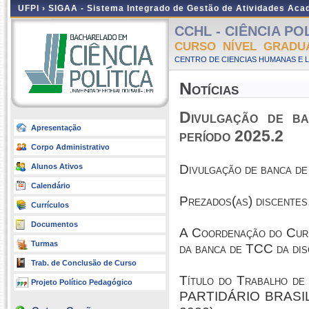
UFPI ›
SIGAA - Sistema Integrado de Gestão de Atividades Ac
CCHL - CIÊNCIA POLÍ
CURSO NÍVEL GRADU
CENTRO DE CIENCIAS HUMANAS E L
Notícias
Divulgação de b
Apresentação
período 2025.2
Corpo Administrativo
Alunos Ativos
Divulgação de banca de
Calendário
Prezados(as) discentes
Currículos
Documentos
A Coordenação do Curso
Turmas
da banca de TCC da
Trab. de Conclusão de Curso
Título do Trabalho
Projeto Político Pedagógico
PARTIDÁRIO BRASI