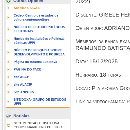
Outras Opções
2022).
Acessar o SIGAA
Discente: GISELE 
Cedec- Centro de estudos de
cultura contemporânea
Orientador: ADRIAN
NÚCLEO DE ESTUDO POLÍTICOS
ELEITORAIS
Núcleo de Instituições e Políticas
Membros da banca ex
públicas UFPI
RAIMUNDO BATISTA
NÚCLEO DE PESQUISA SOBRE
DESENVOLVIMENTO E POBREZA
Data: 15/12/2025
Página do Boletim Lua Nova
PÁGINA DO FACE
Horrário: 18 horas
site ABCP
site ALACIP
Local: Plataforma Go
Site ANPOCS
SITE DOXA- GRUPO DE ESTUDOS
Link da videochamada: h
UFPI
Notícias
📢 COMUNICADO  DISCIPLINA
CCP029  MARKETING POLÍTICO