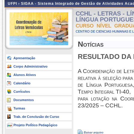
UFPI ›
SIGAA - Sistema Integrado de Gestão de Atividades Ac
CCHL - LETRAS - 
LÍNGUA PORTUGUESA 
CURSO NÍVEL GRADU
CENTRO DE CIENCIAS HUMANAS E L
Notícias
RESULTADO DA 
Apresentação
Corpo Administrativo
A Coordenação de Letr
Alunos Ativos
relativa à seleção par
Calendário
de Língua Portuguesa,
Tempo Integral TI-40,
Currículos
para lotação na Coor
Documentos
23/2025 – CCHL.
Turmas
Trab. de Conclusão de Curso
Projeto Político Pedagógico
Baixar arquivo