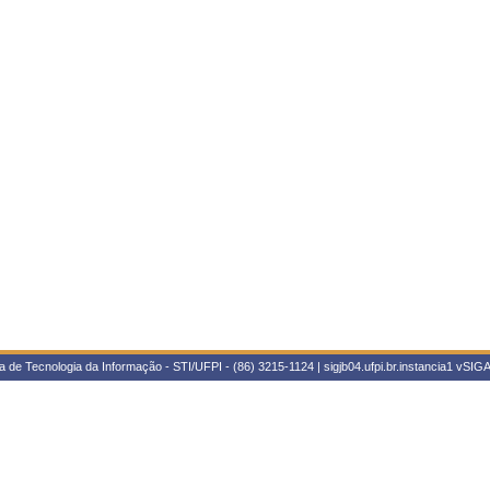
 de Tecnologia da Informação - STI/UFPI - (86) 3215-1124 | sigjb04.ufpi.br.instancia1
vSIGA