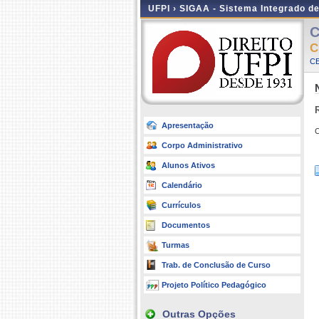
UFPI ›
SIGAA - Sistema Integrado d
C
C
CE
Apresentação
C
Corpo Administrativo
Alunos Ativos
Calendário
Currículos
Documentos
Turmas
Trab. de Conclusão de Curso
Projeto Político Pedagógico
Outras Opções