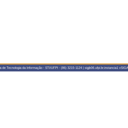
 de Tecnologia da Informação - STI/UFPI - (86) 3215-1124 | sigjb06.ufpi.br.instancia1
vSIGA