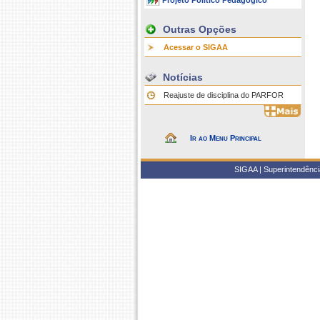
Projeto Político Pedagógico
Outras Opções
Acessar o SIGAA
Notícias
Reajuste de disciplina do PARFOR
Ir ao Menu Principal
SIGAA | Superintendência