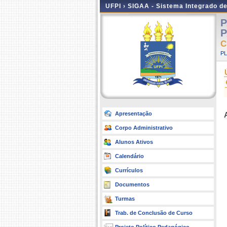
UFPI ›
SIGAA - Sistema Integrado d
P
P
C
P
Apresentação
Corpo Administrativo
Alunos Ativos
Calendário
Currículos
Documentos
Turmas
Trab. de Conclusão de Curso