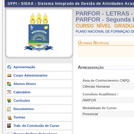
UFPI ›
SIGAA - Sistema Integrado de Gestão de Atividades Ac
PARFOR - LETRAS - L
PARFOR - Segunda L
CURSO NÍVEL GRADU
PLANO NACIONAL DE FORMAÇAO DE
Últimas Notícias
Apresentação
Apresentação
Corpo Administrativo
Área de Conhecimento CNPQ:
Alunos Ativos
Ciências Humanas
Calendário
Convênio Acadêmico :
PARFOR
Currículos
Modalidade de Curso:
Documentos
Presencial
Turmas
Trab. de Conclusão de Curso