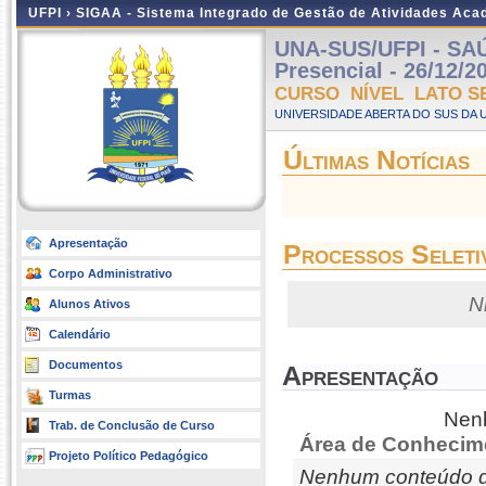
UFPI ›
SIGAA - Sistema Integrado de Gestão de Atividades Ac
UNA-SUS/UFPI - SA
Presencial - 26/12/2
CURSO NÍVEL LATO S
UNIVERSIDADE ABERTA DO SUS DA U
Últimas Notícias
Apresentação
Processos Seleti
Corpo Administrativo
N
Alunos Ativos
Calendário
Documentos
Apresentação
Turmas
Nenh
Trab. de Conclusão de Curso
Área de Conhecim
Projeto Político Pedagógico
Nenhum conteúdo d