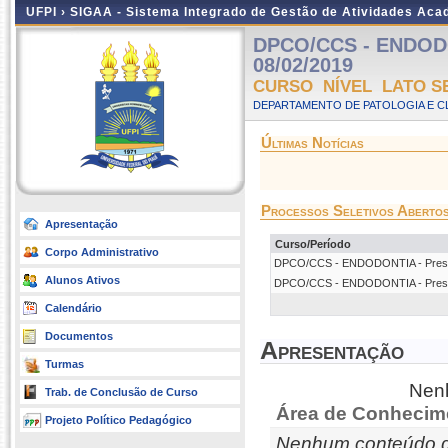
UFPI ›
SIGAA - Sistema Integrado de Gestão de Atividades Ac
DPCO/CCS - ENDODON
08/02/2019
CURSO NÍVEL LATO S
DEPARTAMENTO DE PATOLOGIA E C
Últimas Notícias
Processos Seletivos Aberto
Apresentação
Curso/Período
Corpo Administrativo
DPCO/CCS - ENDODONTIA - Presenci
Alunos Ativos
DPCO/CCS - ENDODONTIA - Presenci
Calendário
Documentos
Apresentação
Turmas
Nenh
Trab. de Conclusão de Curso
Área de Conhecim
Projeto Político Pedagógico
Nenhum conteúdo d