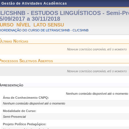
e Gestão de Atividades Acadêmicas
L/CSHNB - ESTUDOS LINGUÍSTICOS - Semi-Pre
5/09/2017 a 30/11/2018
URSO NÍVEL LATO SENSU
OORDENAÇÃO DO CURSO DE LETRAS/CSHNB - CL/CSHNB
Últimas Notícias
Nenhum conteúdo disponível até o momento
Processos Seletivos Abertos
Nenhum conteúdo disponível até o momento
Apresentação
Nenhum conteúdo disponível até o momento
Área de Conhecimento CNPQ:
Nenhum conteúdo disponível até o momento
Modalidade de Curso:
Semi-Presencial
Projeto Político Pedagógico: