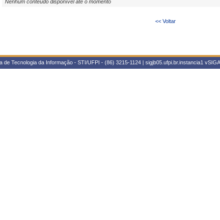
Nenhum conteúdo disponível até o momento
<< Voltar
 de Tecnologia da Informação - STI/UFPI - (86) 3215-1124 | sigjb05.ufpi.br.instancia1
vSIGA