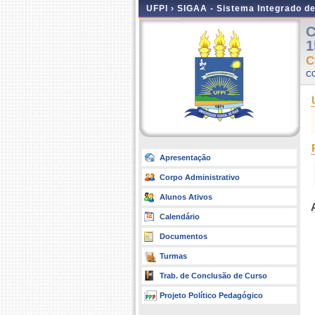
UFPI ›
SIGAA - Sistema Integrado d
C
1
C
C
Apresentação
Corpo Administrativo
Alunos Ativos
Calendário
Documentos
Turmas
Trab. de Conclusão de Curso
Projeto Político Pedagógico