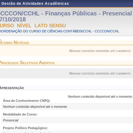
e Gestão de Atividades Acadêmicas
CCCON/CCHL - Finanças Públicas - Presencial 
7/10/2018
URSO NÍVEL LATO SENSU
OORDENAÇÃO DO CURSO DE CIÊNCIAS CONTÁBEIS/CCHL - CCCCON/CCHL
Últimas Notícias
Nenhum conteúdo disponível até o momento
Processos Seletivos Abertos
Nenhum conteúdo disponível até o momento
Apresentação
Nenhum conteúdo disponível até o momento
Área de Conhecimento CNPQ:
Nenhum conteúdo disponível até o momento
Modalidade de Curso:
Presencial
Projeto Político Pedagógico: