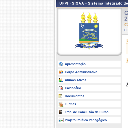
UFPI ›
SIGAA - Sistema Integrado d
C
2
C
C
Apresentação
Corpo Administrativo
Alunos Ativos
Calendário
Documentos
Turmas
Trab. de Conclusão de Curso
Projeto Político Pedagógico