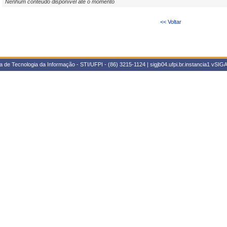
Nenhum conteúdo disponível até o momento
<< Voltar
 de Tecnologia da Informação - STI/UFPI - (86) 3215-1124 | sigjb04.ufpi.br.instancia1
vSIGA