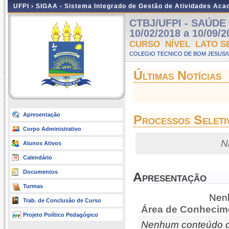
UFPI ›
SIGAA - Sistema Integrado de Gestão de Atividades Ac
CTBJ/UFPI - SAÚDE 
10/02/2018 a 10/09/2
CURSO NÍVEL LATO S
COLEGIO TECNICO DE BOM JESUS/UF
Últimas Notícias
Apresentação
Processos Seleti
Corpo Administrativo
N
Alunos Ativos
Calendário
Documentos
Apresentação
Turmas
Nenh
Trab. de Conclusão de Curso
Área de Conhecim
Projeto Político Pedagógico
Nenhum conteúdo d